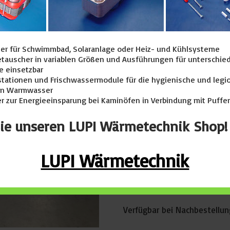
SF-Laser LD
r für Schwimmbad, Solaranlage oder Heiz- und Kühlsysteme
99.500,00
€
tauscher in variablen Größen und Ausführungen für unterschied
e einsetzbar
exkl. 19 % MwSt.
zzgl.
Versan
tationen und Frischwassermodule für die hygienische und legio
on Warmwasser
r zur Energieeinsparung bei Kaminöfen in Verbindung mit Puffe
Laserschneidmaschine mit 
ie unseren LUPI Wärmetechnik Shop!
Neue Maschine
Maschinensteuerung 
LUPI Wärmetechnik
incl. Schulung bei Ih
Österreich)
Verfügbar bei Nachbestellun