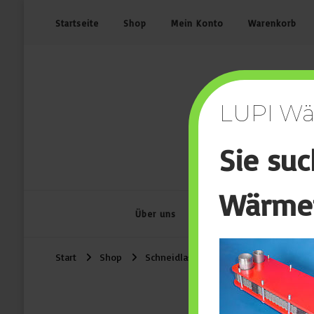
Startseite
Shop
Mein Konto
Warenkorb
LUPI Wä
Sie su
Wärmet
Über uns
Maschinenangebot
Start
Shop
Schneidlaser
SF-Laser LD-3015HD