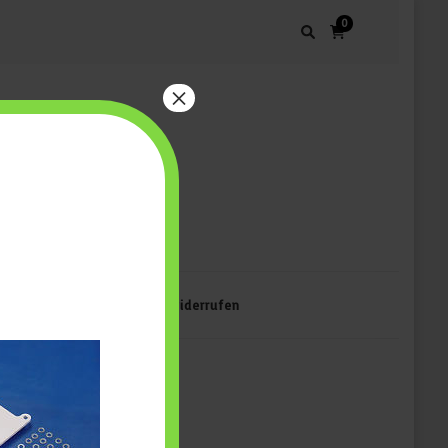
0
×
mpressum
Vertrag widerrufen