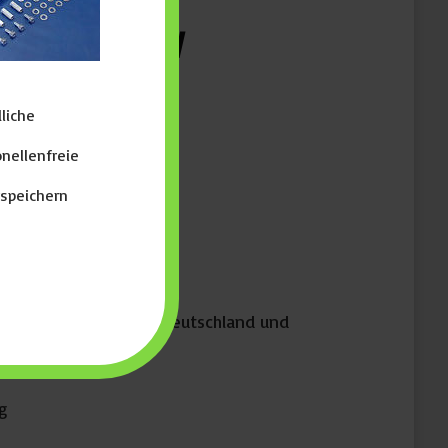
-3015HD 6kW
liche
dkosten
nellenfreie
rspeichern
6kW Fiberlaser
in deutscher Sprache
nen vor Ort (innerhalb Deutschland und
g