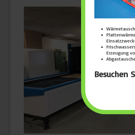
Wärmetausche
Plattenwärme
Einsatzzweck
Frischwassers
Erzeugung v
Abgastausche
Besuchen S