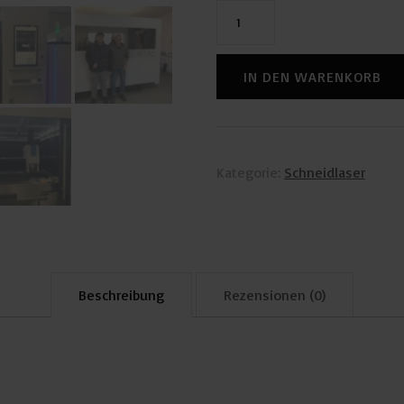
SF-
Laser
LD-
IN DEN WARENKORB
3015HD
6kW
Menge
Kategorie:
Schneidlaser
Beschreibung
Rezensionen (0)